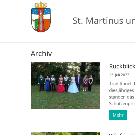
Zum Inhalt springen
St. Martinus u
Archiv
Rückblic
13. Juli 2023
Traditionell
diesjähriges
standen das
Schützenprin
Mehr