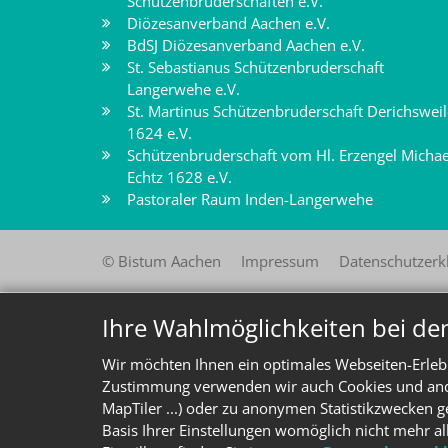
Schützenbruderschaften e.V.
Diözesanverband Aachen e.V.
BdSJ Diözesanverband Aachen e.V.
St. Sebastianus Schützenbruderschaft
Langerwehe e.V.
St. Martinus Schützenbruderschaft Derichsweil
1624 e.V.
Schützenbruderschaft vom Hl. Erzengel Michae
Echtz 1628 e.V.
Pastoraler Raum Inden-Langerwehe
© Bistum Aachen
Impressum
Datenschutzerk
Ihre Wahlmöglichkeiten bei de
Wir möchten Ihnen ein optimales Webseiten-Erlebn
Zustimmung verwenden wir auch Cookies und ander
MapTiler ...) oder zu anonymen Statistikzwecken g
Basis Ihrer Einstellungen womöglich nicht mehr al