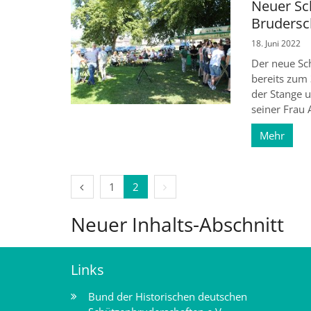
Neuer Sch
Brudersc
18. Juni 2022
Der neue Sch
bereits zum
der Stange 
seiner Frau 
Mehr
Vorherige Seite
Nächste Seite
1
2
Neuer Inhalts-Abschnitt
Links
Bund der Historischen deutschen