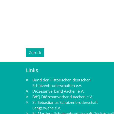
Zurück
Links
Bund der Historischen deutschen
Schützenbruderschaften e.V.
Diözesanverband Aachen e.V.
BdSJ Diözesanverband Aachen e.V.
St. Sebastianus Schützenbruderschaft
Langerwehe e.V.
St. Martinus Schützenbruderschaft Derichsweil