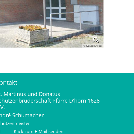
© Gerald Krieger
ontakt
t. Martinus und Donatus
chützenbruderschaft Pfarre D'horn 1628
.V.
ndré
Schumacher
chützenmeister
Klick zum E-Mail senden