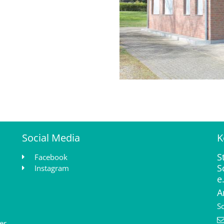
Social Media
K
S
Facebook
S
Instagram
e
A
S
er